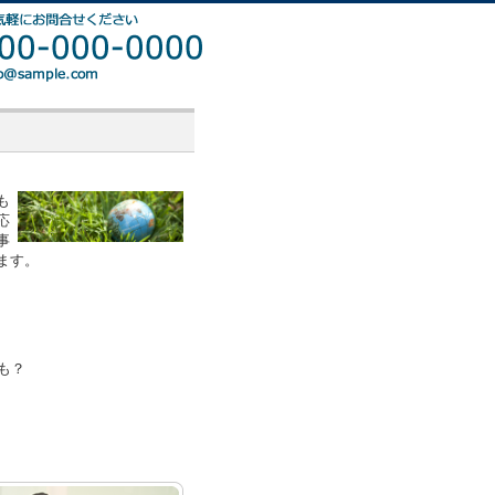
も
応
事
ます。
も？